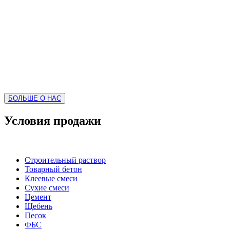
Бетонный завод "МАСТЕР" предлагает приобрести свою
продукцию - раствор, бетон, щебень, песок. Наша компания
специализируется на продаже бетона и сопутствующих
строительных растворов в Воскресенске, а та же в
Воскресенском, Коломенском и Егорьевском районах. Будем
рады видеть вас в числе своих клиентов!
БОЛЬШЕ О НАС
Условия продажи
Строительный раствор
Товарный бетон
Клеевые смеси
Сухие смеси
Цемент
Щебень
Песок
ФБС