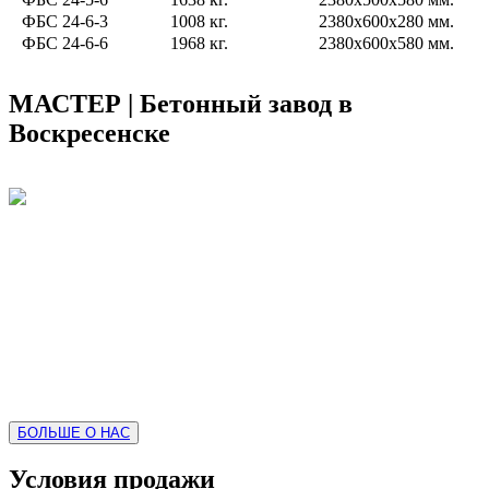
ФБС 24-6-3
1008 кг.
2380х600х280 мм.
ФБС 24-6-6
1968 кг.
2380х600х580 мм.
МАСТЕР | Бетонный завод в
Воскресенске
Бетонный завод "МАСТЕР" предлагает приобрести свою
продукцию - раствор, бетон, щебень, песок. Наша компания
специализируется на продаже бетона и сопутствующих
строительных растворов в Воскресенске, а та же в
Воскресенском, Коломенском и Егорьевском районах. Будем
рады видеть вас в числе своих клиентов!
БОЛЬШЕ О НАС
Условия продажи