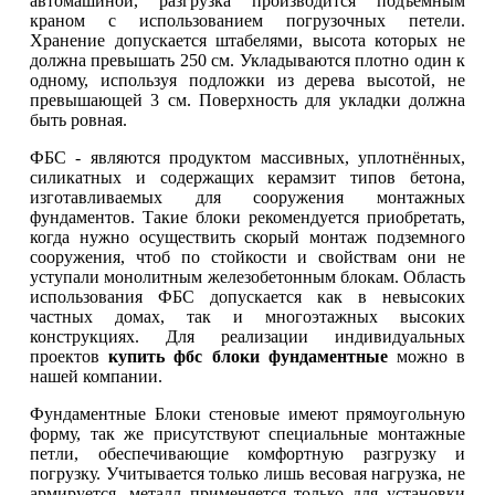
автомашиной, разгрузка производится подъёмным
краном с использованием погрузочных петели.
Хранение допускается штабелями, высота которых не
должна превышать 250 см. Укладываются плотно один к
одному, используя подложки из дерева высотой, не
превышающей 3 см. Поверхность для укладки должна
быть ровная.
ФБС - являются продуктом массивных, уплотнённых,
силикатных и содержащих керамзит типов бетона,
изготавливаемых для сооружения монтажных
фундаментов. Такие блоки рекомендуется приобретать,
когда нужно осуществить скорый монтаж подземного
сооружения, чтоб по стойкости и свойствам они не
уступали монолитным железобетонным блокам. Область
использования ФБС допускается как в невысоких
частных домах, так и многоэтажных высоких
конструкциях. Для реализации индивидуальных
проектов
купить фбс блоки фундаментные
можно в
нашей компании.
Фундаментные Блоки стеновые имеют прямоугольную
форму, так же присутствуют специальные монтажные
петли, обеспечивающие комфортную разгрузку и
погрузку. Учитывается только лишь весовая нагрузка, не
армируется, металл применяется только для установки