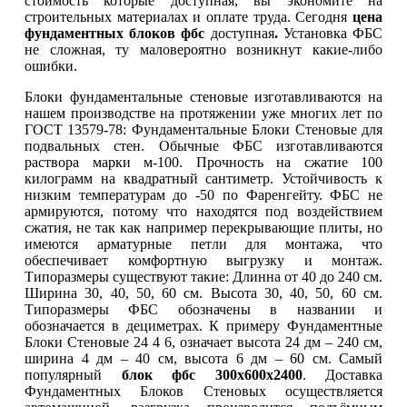
стоимость которые доступная, вы экономите на
строительных материалах и оплате труда. Сегодня
цена
фундаментных блоков фбс
доступная
.
Установка ФБС
не сложная, ту маловероятно возникнут какие-либо
ошибки.
Блоки фундаментальные стеновые изготавливаются на
нашем производстве на протяжении уже многих лет по
ГОСТ 13579-78: Фундаментальные Блоки Стеновые для
подвальных стен. Обычные ФБС изготавливаются
раствора марки м-100. Прочность на сжатие 100
килограмм на квадратный сантиметр. Устойчивость к
низким температурам до -50 по Фаренгейту. ФБС не
армируются, потому что находятся под воздействием
сжатия, не так как например перекрывающие плиты, но
имеются арматурные петли для монтажа, что
обеспечивает комфортную выгрузку и монтаж.
Типоразмеры существуют такие: Длинна от 40 до 240 см.
Ширина 30, 40, 50, 60 см. Высота 30, 40, 50, 60 см.
Типоразмеры ФБС обозначены в названии и
обозначается в дециметрах. К примеру Фундаментные
Блоки Стеновые 24 4 6, означает высота 24 дм – 240 см,
ширина 4 дм – 40 см, высота 6 дм – 60 см. Самый
популярный
блок фбс 300х600х2400
. Доставка
Фундаментных Блоков Стеновых осуществляется