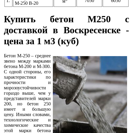
1.
7050
6050
м
М-250 В-20
Купить бетон М250 с
доставкой в Воскресенске -
цена за 1 м3 (куб)
Бетон М-250 – среднее
звено между марками
бетона М-200 и М-300.
С одной стороны, его
характеристики по
прочности и
морозоустойчивости
гораздо выше, чем у
представителей марки
200, но бетон 250
имеет и большую
цену. Иными словами,
технологические и
химические качества
этой марки бетона