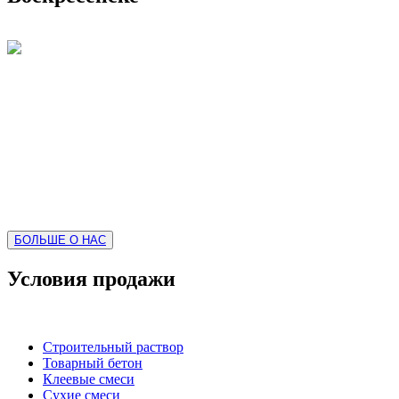
Бетонный завод "МАСТЕР" предлагает приобрести свою
продукцию - раствор, бетон, щебень, песок. Наша компания
специализируется на продаже бетона и сопутствующих
строительных растворов в Воскресенске, а та же в
Воскресенском, Коломенском и Егорьевском районах. Будем
рады видеть вас в числе своих клиентов!
БОЛЬШЕ О НАС
Условия продажи
Строительный раствор
Товарный бетон
Клеевые смеси
Сухие смеси